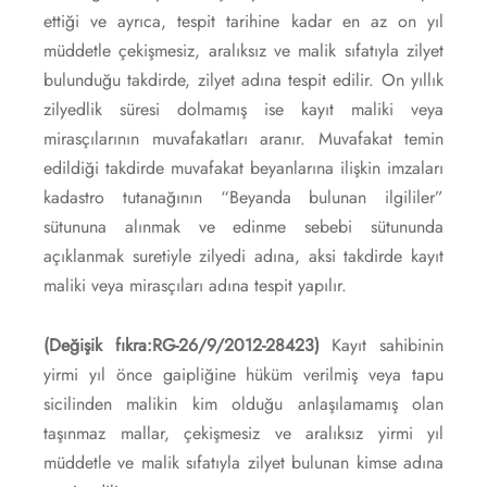
ettiği ve ayrıca, tespit tarihine kadar en az on yıl
müddetle çekişmesiz, aralıksız ve malik sıfatıyla zilyet
bulunduğu takdirde, zilyet adına tespit edilir. On yıllık
zilyedlik süresi dolmamış ise kayıt maliki veya
mirasçılarının muvafakatları aranır. Muvafakat temin
edildiği takdirde muvafakat beyanlarına ilişkin imzaları
kadastro tutanağının “Beyanda bulunan ilgililer”
sütununa alınmak ve edinme sebebi sütununda
açıklanmak suretiyle zilyedi adına, aksi takdirde kayıt
maliki veya mirasçıları adına tespit yapılır.
(Değişik fıkra:RG-26/9/2012-28423)
Kayıt sahibinin
yirmi yıl önce gaipliğine hüküm verilmiş veya tapu
sicilinden malikin kim olduğu anlaşılamamış olan
taşınmaz mallar, çekişmesiz ve aralıksız yirmi yıl
müddetle ve malik sıfatıyla zilyet bulunan kimse adına