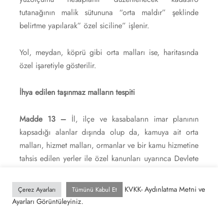
tutanağının malik sütununa “orta maldır” şeklinde
belirtme yapılarak” özel siciline” işlenir.
Yol, meydan, köprü gibi orta malları ise, haritasında
özel işaretiyle gösterilir.
İhya edilen taşınmaz malların tespiti
Madde 13 –
İl, ilçe ve kasabaların imar planının
kapsadığı alanlar dışında olup da, kamuya ait orta
malları, hizmet malları, ormanlar ve bir kamu hizmetine
tahsis edilen yerler ile özel kanunları uyarınca Devlete
kalan taşınmaz malların dışında kalan araziden, masraf
ve emek sarfı ile imar ve ihya edilerek tarıma elverişli
KVKK- Aydınlatma Metni ve
Çerez Ayarları
Tümünü Kabul Et
hale getirilen taşınmaz mallar, 3402 sayılı Kanununun
Ayarları Görüntüleyiniz.
14 üncü maddesindeki şartların gerçekleşmesi halinde