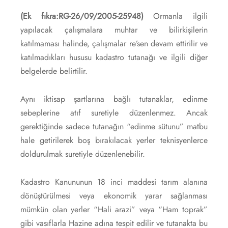
(Ek fıkra:RG-26/09/2005-25948)
Ormanla ilgili
yapılacak çalışmalara muhtar ve bilirkişilerin
katılmaması halinde, çalışmalar re’sen devam ettirilir ve
katılmadıkları hususu kadastro tutanağı ve ilgili diğer
belgelerde belirtilir.
Aynı iktisap şartlarına bağlı tutanaklar, edinme
sebeplerine atıf suretiyle düzenlenmez. Ancak
gerektiğinde sadece tutanağın “edinme sütunu” matbu
hale getirilerek boş bırakılacak yerler teknisyenlerce
doldurulmak suretiyle düzenlenebilir.
Kadastro Kanununun 18 inci maddesi tarım alanına
dönüştürülmesi veya ekonomik yarar sağlanması
mümkün olan yerler “Hali arazi” veya “Ham toprak”
gibi vasıflarla Hazine adına tespit edilir ve tutanakta bu