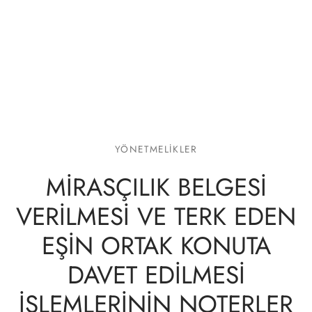
lgeler
YÖNETMELIKLER
MİRASÇILIK BELGESİ
VERİLMESİ VE TERK EDEN
EŞİN ORTAK KONUTA
DAVET EDİLMESİ
İŞLEMLERİNİN NOTERLER