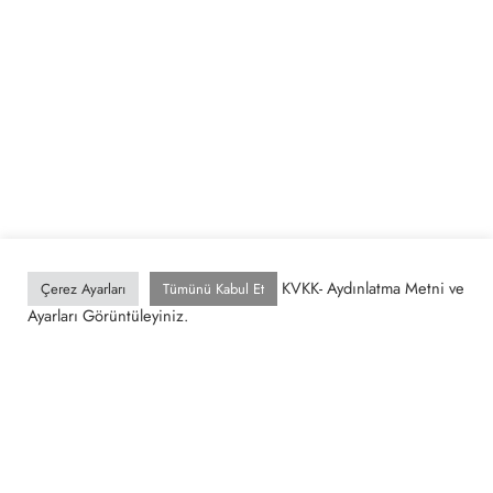
KVKK- Aydınlatma Metni ve
Çerez Ayarları
Tümünü Kabul Et
İlgili Gönderiler
Ayarları Görüntüleyiniz.