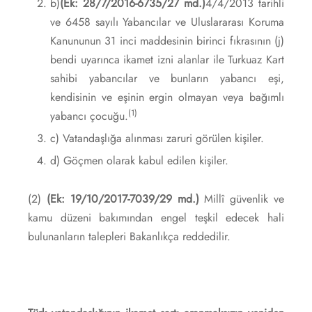
b)
(Ek: 28/7/2016-6735/27 md.)
4/4/2013 tarihli
ve 6458 sayılı Yabancılar ve Uluslararası Koruma
Kanununun 31 inci maddesinin birinci fıkrasının (j)
bendi uyarınca ikamet izni alanlar ile Turkuaz Kart
sahibi yabancılar ve bunların yabancı eşi,
kendisinin ve eşinin ergin olmayan veya bağımlı
(1)
yabancı çocuğu.
c) Vatandaşlığa alınması zaruri görülen kişiler.
d) Göçmen olarak kabul edilen kişiler.
(2)
(Ek: 19/10/2017-7039/29 md.)
Millî güvenlik ve
kamu düzeni bakımından engel teşkil edecek hali
bulunanların talepleri Bakanlıkça reddedilir.