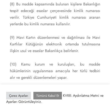
(8) Bu madde kapsamında bulunan kişilere Bakanlığın
tespit edeceği esaslar çerçevesinde kimlik numarası
verilir. Türkiye Cumhuriyeti kimlik numarası aranan
yerlerde bu kimlik numarası kullanılır.
(9) Mavi Kartın düzenlenmesi ve dağıtılması ile Mavi
Kartlılar Kütüğünün elektronik ortamda tutulmasına
ilişkin usul ve esaslar Bakanlıkça belirlenir.
(10) Kamu kurum ve kuruluşları, bu madde
hükümlerinin uygulanması amacıyla her türlü tedbiri
alır ve gerekli düzenlemeleri yapar.
[7]
Türk vatandaşlığını kaybettirme
KVKK- Aydınlatma Metni ve
Çerez Ayarları
Tümünü Kabul Et
Ayarları Görüntüleyiniz.
MADDE 29 –
(1) Aşağıda belirtilen eylemlerde