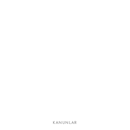
lgeler
KANUNLAR