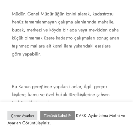
Müdür, Genel Müdürlüğün iznini alarak, kadastrosu
henüz tamamlanmayan çalışma alanlarında mahalle,
bucak, merkezi ve köyde bir ada veya mevkiden daha
küçük olmamak üzere kadastro çalışmaları sonuçlanan
taşınmaz mallara ait kısmi ilanı yukarıdaki esaslara
göre yapabilir.
Bu Kanun gereğince yapılan ilanlar, ilgili gerçek
kişilere, kamu ve özel hukuk tüzelkişilerine şahsen
tebliğ edilmiş sayılır.
KVKK- Aydınlatma Metni ve
Çerez Ayarları
Tümünü Kabul Et
Ayarları Görüntüleyiniz.