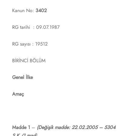
Kanun No:
3402
RG tarihi : 09.07.1987
RG sayısı : 19512
BİRİNCİ BÖLÜM
Genel İlke
Amaç
Madde 1
–
(Değişik madde: 22.02.2005 – 5304
S.K./1.mad
)