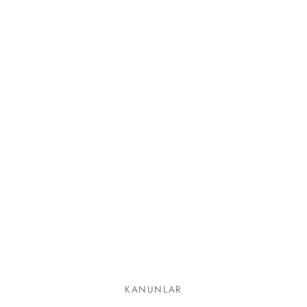
lgeler
KANUNLAR