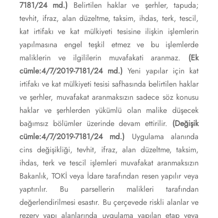
7181/24 md.)
Belirtilen haklar ve şerhler, tapuda;
tevhit, ifraz, alan düzeltme, taksim, ihdas, terk, tescil,
kat irtifakı ve kat mülkiyeti tesisine ilişkin işlemlerin
yapılmasına engel teşkil etmez ve bu işlemlerde
maliklerin ve ilgililerin muvafakati aranmaz.
(Ek
cümle:4/7/2019-7181/24 md.)
Yeni yapılar için kat
irtifakı ve kat mülkiyeti tesisi safhasında belirtilen haklar
ve şerhler, muvafakat aranmaksızın sadece söz konusu
haklar ve şerhlerden yükümlü olan malike düşecek
bağımsız bölümler üzerinde devam ettirilir.
(Değişik
cümle:4/7/2019-7181/24 md.)
Uygulama alanında
cins değişikliği, tevhit, ifraz, alan düzeltme, taksim,
ihdas, terk ve tescil işlemleri muvafakat aranmaksızın
Bakanlık, TOKİ veya İdare tarafından resen yapılır veya
yaptırılır. Bu parsellerin malikleri tarafından
değerlendirilmesi esastır. Bu çerçevede riskli alanlar ve
rezerv yapı alanlarında uygulama yapılan etap veya