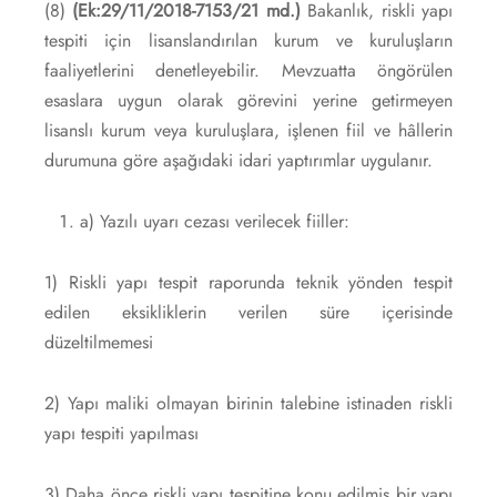
(8)
(Ek:29/11/2018-7153/21 md.)
Bakanlık, riskli yapı
tespiti için lisanslandırılan kurum ve kuruluşların
faaliyetlerini denetleyebilir. Mevzuatta öngörülen
esaslara uygun olarak görevini yerine getirmeyen
lisanslı kurum veya kuruluşlara, işlenen fiil ve hâllerin
durumuna göre aşağıdaki idari yaptırımlar uygulanır.
a) Yazılı uyarı cezası verilecek fiiller:
1) Riskli yapı tespit raporunda teknik yönden tespit
edilen eksikliklerin verilen süre içerisinde
düzeltilmemesi
2) Yapı maliki olmayan birinin talebine istinaden riskli
yapı tespiti yapılması
3) Daha önce riskli yapı tespitine konu edilmiş bir yapı