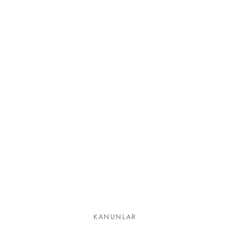
lgeler
KANUNLAR