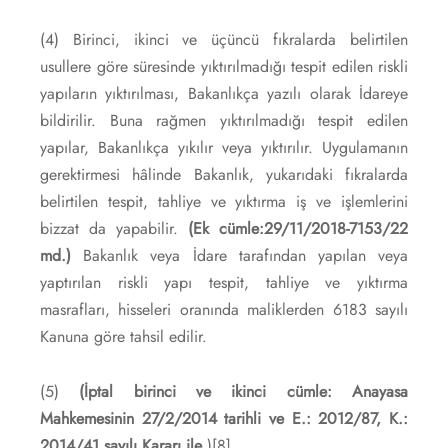
(4) Birinci, ikinci ve üçüncü fıkralarda belirtilen
usullere göre süresinde yıktırılmadığı tespit edilen riskli
yapıların yıktırılması, Bakanlıkça yazılı olarak İdareye
bildirilir. Buna rağmen yıktırılmadığı tespit edilen
yapılar, Bakanlıkça yıkılır veya yıktırılır. Uygulamanın
gerektirmesi hâlinde Bakanlık, yukarıdaki fıkralarda
belirtilen tespit, tahliye ve yıktırma iş ve işlemlerini
bizzat da yapabilir.
(Ek cümle:29/11/2018-7153/22
md.)
Bakanlık veya İdare tarafından yapılan veya
yaptırılan riskli yapı tespit, tahliye ve yıktırma
masrafları, hisseleri oranında maliklerden 6183 sayılı
Kanuna göre tahsil edilir.
(5)
(İptal birinci ve ikinci cümle: Anayasa
Mahkemesinin 27/2/2014 tarihli ve E.: 2012/87, K.:
2014/41 sayılı Kararı ile
.)
[8]