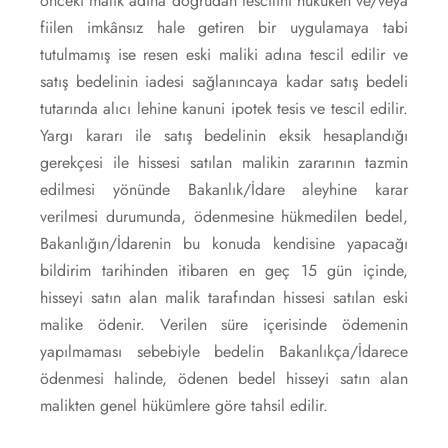
önceki malik adına doğrudan tescilini hukuken ve/veya
fiilen imkânsız hale getiren bir uygulamaya tabi
tutulmamış ise resen eski maliki adına tescil edilir ve
satış bedelinin iadesi sağlanıncaya kadar satış bedeli
tutarında alıcı lehine kanuni ipotek tesis ve tescil edilir.
Yargı kararı ile satış bedelinin eksik hesaplandığı
gerekçesi ile hissesi satılan malikin zararının tazmin
edilmesi yönünde Bakanlık/İdare aleyhine karar
verilmesi durumunda, ödenmesine hükmedilen bedel,
Bakanlığın/İdarenin bu konuda kendisine yapacağı
bildirim tarihinden itibaren en geç 15 gün içinde,
hisseyi satın alan malik tarafından hissesi satılan eski
malike ödenir. Verilen süre içerisinde ödemenin
yapılmaması sebebiyle bedelin Bakanlıkça/İdarece
ödenmesi halinde, ödenen bedel hisseyi satın alan
malikten genel hükümlere göre tahsil edilir.