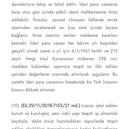
dairelerince takip ve tahsil edilir. İdari para cezasına
karşı otuz gün içinde yetkili idare mahkemesine itiraz
edilebilir. İtirazlar, zaruret olmayan hâllerde evrak
üzerinden incelenerek en kısa süre içinde karara
bağlanır. İtiraz üzerine verilen mahkeme kararları
kesindir. İdari para cezası her takvim yılı başından
geçerli olmak üzere o yıl için 4/1/1961 tarihli ve 213
sayılı Vergi Usul Kanununun mükerrer 298 inci
maddesi hükümleri uyarınca tespit ve ilân edilen
yeniden değerleme oranında artırılarak uygulanır. Bu
suretle idari para cezasının hesabında bir Türk lirasının
küsuru dikkate alınmaz.
(10)
(Ek:29/11/2018-7153/21 md.)
Lisansı iptal edilen
kurum ve kuruluşlar, yeni riskli yapı tespiti işi almamak
kaydıyla, daha önce hazırladıkları raporlarda tespit
edilen eksiklikleri tamamlayıncaya kadar faaliyetlerine