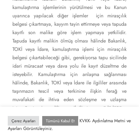
kamulaştırma işlemlerinin yürütülmesi ve bu Kanun
uyarınca yapılacak diğer işlemler için mirasçılık
belgesi çıkartmaya, kayyım tayin ettirmeye veya tapuda
kayıtlı son malike göre işlem yapmaya yetkilidir.
Tapuda kayıtlı malikin ölmüş olması hâlinde Bakanlık,
TOKİ veya İdare, kamulaştırma işlemi için mirasçılık
belgesi çıkartabileceği gibi, gerekiyorsa tapu sicilinde
idari müracaat veya dava yolu ile kayıt düzeltme de
isteyebilir. Kamulaştırma için anlaşma sağlanması
hâlinde, Bakanlık, TOKİ veya İdare ile ilgililer arasında
taşınmazın tescil veya terkinine ilişkin ferağ ve
muvafakati de ihtiva eden sözleşme ve uzlaşma
tutanağı tanzim edilir ve ilgili tapu müdürlüğüne
gönderilerek kamulaştırmanın resen tapu siciline
KVKK- Aydınlatma Metni ve
Çerez Ayarları
Tümünü Kabul Et
işlenmesi sağlanır.
[9]
Ayarları Görüntüleyiniz.