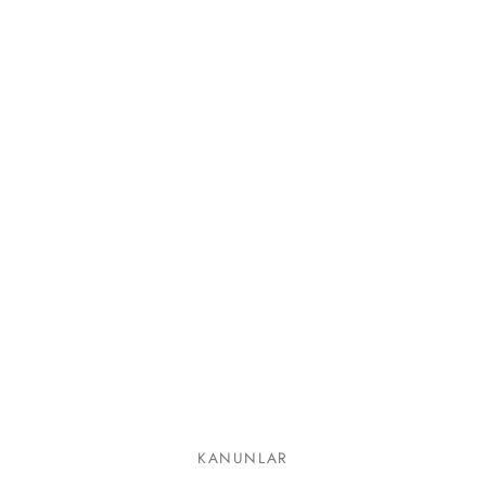
lgeler
KANUNLAR