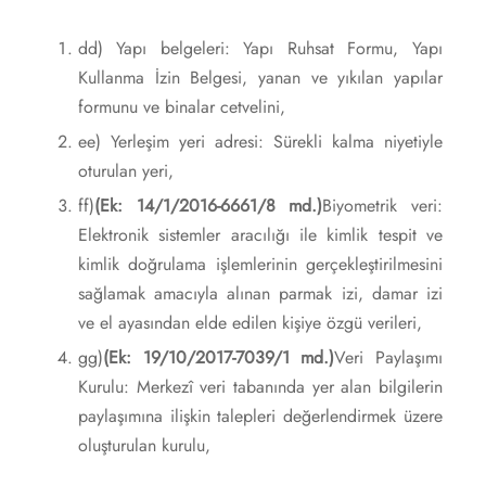
dd) Yapı belgeleri: Yapı Ruhsat Formu, Yapı
Kullanma İzin Belgesi, yanan ve yıkılan yapılar
formunu ve binalar cetvelini,
ee) Yerleşim yeri adresi: Sürekli kalma niyetiyle
oturulan yeri,
ff)
(Ek: 14/1/2016-6661/8 md.)
Biyometrik veri:
Elektronik sistemler aracılığı ile kimlik tespit ve
kimlik doğrulama işlemlerinin gerçekleştirilmesini
sağlamak amacıyla alınan parmak izi, damar izi
ve el ayasından elde edilen kişiye özgü verileri,
gg)
(Ek: 19/10/2017-7039/1 md.)
Veri Paylaşımı
Kurulu: Merkezî veri tabanında yer alan bilgilerin
paylaşımına ilişkin talepleri değerlendirmek üzere
oluşturulan kurulu,