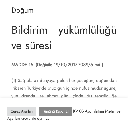
Doğum
Bildirim yükümlülüğü
ve süresi
MADDE 15-
(Değişik: 19/10/2017-7039/5 md.)
(1) Sağ olarak dünyaya gelen her çocuğun, doğumdan
itibaren Türkiye’de otuz gün içinde nüfus müdürlüğüne,
yurt dışında ise altmış gün içinde dış temsilciliğe
bildirilmesi zorunludur. Doğum bildirimleri, doğumu
gerçekleştiren sağlık kuruluşlarına da yapılabilir.
KVKK- Aydınlatma Metni ve
Çerez Ayarları
Tümünü Kabul Et
Ayarları Görüntüleyiniz.
(2) Sağlık kuruluşları ve sağlık kuruluşları dışında sağlık