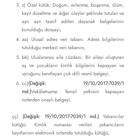
z) Özel kütük: Doğum, evlenme, boşanma, ölüm,
kayıt düzeltme ve diğer olaylar şeklinde tutulan ve
ayrı ayrı tasnif edilen dayanak belgelerinin
konulduğu dosyayı,
aa) Ulusal adres veri tabanı: Adres bilgilerinin
tutulduğu merkezî veri tabanını,
bb) Uluslararası aile cüzdanı: Bir aileyi oluşturan
eş ve çocukların kimlik bilgilerini kapsayan ve
uyruğunu kanıtlayan çok dilli resmî belgeyi,
cc)
(Değişik: 19/10/2017-7039/1
md.)
Vekâletname: Temsil yetkisini kapsayan
noterden onaylı belgeyi,
çç)
(Değişik: 19/10/2017-7039/1 md.)
Yabancılar
kütüğü: Kimlik numarası verilen yabancıların
kayıtlarının elektronik ortamda tutulduğu kütüğü,