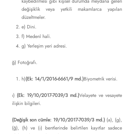
kaybedilmesi gibi kişisel durumda meydana gelen
değişiklik veya yetkili makamlarca yapılan
düzeltmeler.
e) Dini.
f) Medenî hali.
g) Yerleşim yeri adresi.
ğ) Fotoğrafı.
h)
(Ek: 14/1/2016-6661/9 md.)
Biyometrik verisi.
ı)
(Ek: 19/10/2017-7039/3 md.)
Velayete ve vesayete
ilişkin bilgileri.
(Değişik son cümle: 19/10/2017-7039/3 md.)
(a), (g),
(ğ), (h) ve (ı) bentlerinde belirtilen kayıtlar sadece