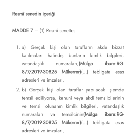
Resmî senedin içeriği
MADDE 7 –
(1) Resmî senette;
a) Gerçek kişi olan tarafların akde bizzat
katılmaları halinde, bunların kimlik bilgileri,
vatandaşlık numaraları,
(Mülga ibare:RG-
8/7/2019-30825 Mükerrer)
(…) tebligata esas
adresleri ve imzaları,
b) Gerçek kişi olan taraflar yapılacak işlemde
temsil ediliyorsa, kanunî veya akdî temsilcilerinin
ve temsil olunanın kimlik bilgileri, vatandaşlık
numaraları ve temsilcinin
(Mülga ibare:RG-
8/7/2019-30825 Mükerrer)
(…) tebligata esas
adresleri ve imzaları,