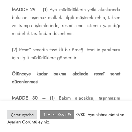
MADDE 29 –
(1) Ayrı müdürlüklerin yetki alanlarında
bulunan taşınmaz mallarla ilgili müşterek rehin, taksim
ve trampa işlemlerinde, resmî senet istemin yapıldığı
müdürlük tarafından düzenlenir.
(2) Resmî senedin tasdikli bir örneği tescilin yapılması
için ilgili müdürlüklere gönderilir.
Ölünceye kadar bakma akdinde resmî senet
düzenlenmesi
MADDE 30 –
(1) Bakım alacaklısı, taşınmazını
ölünceye kadar bakıp beslemek ve görüp gözetmek
kaydıyla temlik ettiğini ve bakım yükümlüsü adına
KVKK- Aydınlatma Metni ve
Çerez Ayarları
Tümünü Kabul Et
tescilini istediğini bildirir. Bu irade beyanı resmî
Ayarları Görüntüleyiniz.
senede yazılır ve bakım alacaklısı tarafından okunur ve