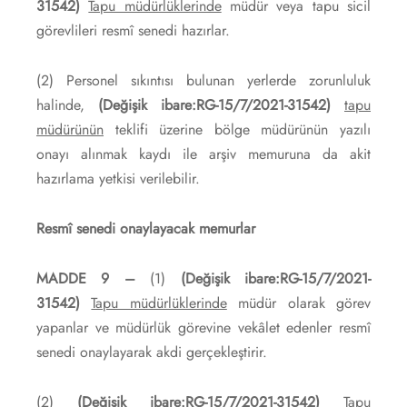
31542)
Tapu müdürlüklerinde
müdür veya tapu sicil
görevlileri resmî senedi hazırlar.
(2) Personel sıkıntısı bulunan yerlerde zorunluluk
halinde,
(Değişik ibare:RG-15/7/2021-31542)
tapu
müdürünün
teklifi üzerine bölge müdürünün yazılı
onayı alınmak kaydı ile arşiv memuruna da akit
hazırlama yetkisi verilebilir.
Resmî senedi onaylayacak memurlar
MADDE 9 –
(1)
(Değişik ibare:RG-15/7/2021-
31542)
Tapu müdürlüklerinde
müdür olarak görev
yapanlar ve müdürlük görevine vekâlet edenler resmî
senedi onaylayarak akdi gerçekleştirir.
(2)
(Değişik ibare:RG-15/7/2021-31542)
Tapu