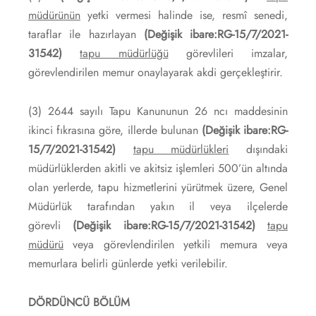
müdürünün
yetki vermesi halinde ise, resmî senedi,
taraflar ile hazırlayan
(Değişik ibare:RG-15/7/2021-
31542)
tapu müdürlüğü
görevlileri imzalar,
görevlendirilen memur onaylayarak akdi gerçekleştirir.
(3) 2644 sayılı Tapu Kanununun 26 ncı maddesinin
ikinci fıkrasına göre, illerde bulunan
(Değişik ibare:RG-
15/7/2021-31542)
tapu müdürlükleri
dışındaki
müdürlüklerden akitli ve akitsiz işlemleri 500’ün altında
olan yerlerde, tapu hizmetlerini yürütmek üzere, Genel
Müdürlük tarafından yakın il veya ilçelerde
görevli
(Değişik ibare:RG-15/7/2021-31542)
tapu
müdürü
veya görevlendirilen yetkili memura veya
memurlara belirli günlerde yetki verilebilir.
DÖRDÜNCÜ BÖLÜM