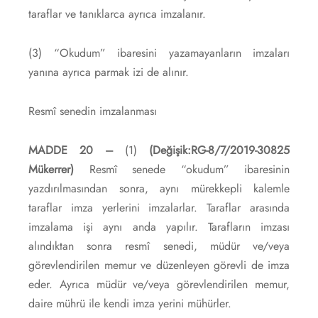
taraflar ve tanıklarca ayrıca imzalanır.
(3) “Okudum” ibaresini yazamayanların imzaları
yanına ayrıca parmak izi de alınır.
Resmî senedin imzalanması
MADDE 20 –
(1)
(Değişik:RG-8/7/2019-30825
Mükerrer)
Resmî senede “okudum” ibaresinin
yazdırılmasından sonra, aynı mürekkepli kalemle
taraflar imza yerlerini imzalarlar. Taraflar arasında
imzalama işi aynı anda yapılır. Tarafların imzası
alındıktan sonra resmî senedi, müdür ve/veya
görevlendirilen memur ve düzenleyen görevli de imza
eder. Ayrıca müdür ve/veya görevlendirilen memur,
daire mührü ile kendi imza yerini mühürler.