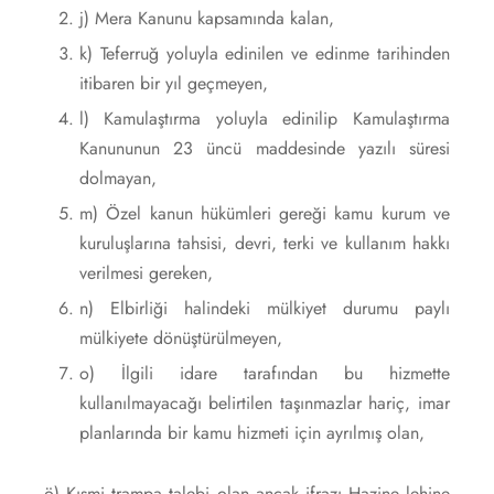
j) Mera Kanunu kapsamında kalan,
k) Teferruğ yoluyla edinilen ve edinme tarihinden
itibaren bir yıl geçmeyen,
l) Kamulaştırma yoluyla edinilip Kamulaştırma
Kanununun 23 üncü maddesinde yazılı süresi
dolmayan,
m) Özel kanun hükümleri gereği kamu kurum ve
kuruluşlarına tahsisi, devri, terki ve kullanım hakkı
verilmesi gereken,
n) Elbirliği halindeki mülkiyet durumu paylı
mülkiyete dönüştürülmeyen,
o) İlgili idare tarafından bu hizmette
kullanılmayacağı belirtilen taşınmazlar hariç, imar
planlarında bir kamu hizmeti için ayrılmış olan,
ö) Kısmi trampa talebi olan ancak ifrazı Hazine lehine