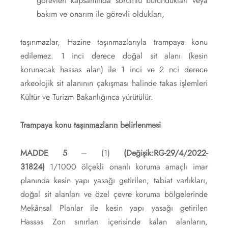
görevleri kapsamında sorumlu bulundukları veya
bakım ve onarım ile görevli oldukları,
taşınmazlar, Hazine taşınmazlarıyla trampaya konu
edilemez. 1 inci derece doğal sit alanı (kesin
korunacak hassas alan) ile 1 inci ve 2 nci derece
arkeolojik sit alanının çakışması halinde takas işlemleri
Kültür ve Turizm Bakanlığınca yürütülür.
Trampaya konu taşınmazların belirlenmesi
MADDE 5
– (1)
(Değişik:RG-29/4/2022-
31824)
1/1000 ölçekli onanlı koruma amaçlı imar
planında kesin yapı yasağı getirilen, tabiat varlıkları,
doğal sit alanları ve özel çevre koruma bölgelerinde
Mekânsal Planlar ile kesin yapı yasağı getirilen
Hassas Zon sınırları içerisinde kalan alanların,