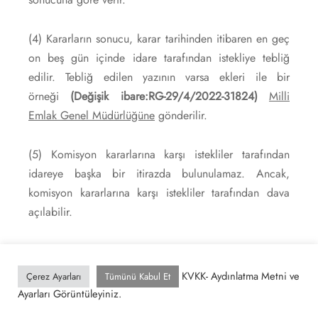
(4) Kararların sonucu, karar tarihinden itibaren en geç
on beş gün içinde idare tarafından istekliye tebliğ
edilir. Tebliğ edilen yazının varsa ekleri ile bir
örneği
(Değişik ibare:RG-29/4/2022-31824)
Milli
Emlak Genel Müdürlüğüne
gönderilir.
(5) Komisyon kararlarına karşı istekliler tarafından
idareye başka bir itirazda bulunulamaz. Ancak,
komisyon kararlarına karşı istekliler tarafından dava
açılabilir.
Trampa ve tapuya tescil
KVKK- Aydınlatma Metni ve
Çerez Ayarları
Tümünü Kabul Et
MADDE 11
– (1) Bu Yönetmelik kapsamındaki
Ayarları Görüntüleyiniz.
taşınmazların trampası
(Değişik ibare:RG-29/4/2022-