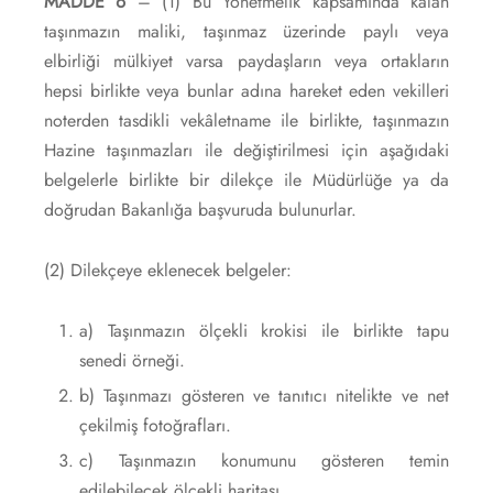
MADDE 6
– (1) Bu Yönetmelik kapsamında kalan
taşınmazın maliki, taşınmaz üzerinde paylı veya
elbirliği mülkiyet varsa paydaşların veya ortakların
hepsi birlikte veya bunlar adına hareket eden vekilleri
noterden tasdikli vekâletname ile birlikte, taşınmazın
Hazine taşınmazları ile değiştirilmesi için aşağıdaki
belgelerle birlikte bir dilekçe ile Müdürlüğe ya da
doğrudan Bakanlığa başvuruda bulunurlar.
(2) Dilekçeye eklenecek belgeler:
a) Taşınmazın ölçekli krokisi ile birlikte tapu
senedi örneği.
b) Taşınmazı gösteren ve tanıtıcı nitelikte ve net
çekilmiş fotoğrafları.
c) Taşınmazın konumunu gösteren temin
edilebilecek ölçekli haritası.