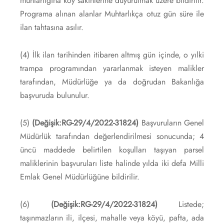
muhtarlığına köy sakinlerine duyurulmak üzere bildirilir.
Programa alınan alanlar Muhtarlıkça otuz gün süre ile
ilan tahtasına asılır.
(4) İlk ilan tarihinden itibaren altmış gün içinde, o yılki
trampa programından yararlanmak isteyen malikler
tarafından, Müdürlüğe ya da doğrudan Bakanlığa
başvuruda bulunulur.
(5)
(Değişik:RG-29/4/2022-31824)
Başvuruların Genel
Müdürlük tarafından değerlendirilmesi sonucunda; 4
üncü maddede belirtilen koşulları taşıyan parsel
maliklerinin başvuruları liste halinde yılda iki defa Milli
Emlak Genel Müdürlüğüne bildirilir.
(6)
(Değişik:RG-29/4/2022-31824)
Listede;
taşınmazların ili, ilçesi, mahalle veya köyü, pafta, ada