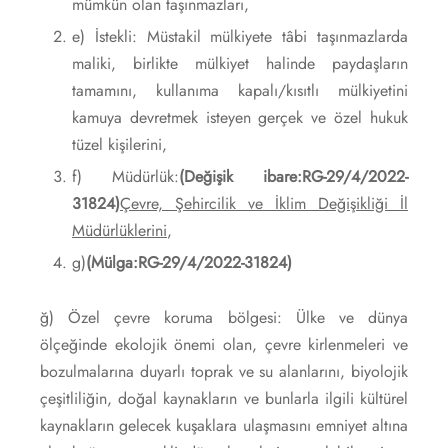
mümkün olan taşınmazları,
e) İstekli: Müstakil mülkiyete tâbi taşınmazlarda
maliki, birlikte mülkiyet halinde paydaşların
tamamını, kullanıma kapalı/kısıtlı mülkiyetini
kamuya devretmek isteyen gerçek ve özel hukuk
tüzel kişilerini,
f) Müdürlük:
(Değişik ibare:RG-29/4/2022-
31824)
Çevre, Şehircilik ve İklim Değişikliği İl
Müdürlüklerini
,
g)
(Mülga:RG-29/4/2022-31824)
ğ) Özel çevre koruma bölgesi: Ülke ve dünya
ölçeğinde ekolojik önemi olan, çevre kirlenmeleri ve
bozulmalarına duyarlı toprak ve su alanlarını, biyolojik
çeşitliliğin, doğal kaynakların ve bunlarla ilgili kültürel
kaynakların gelecek kuşaklara ulaşmasını emniyet altına