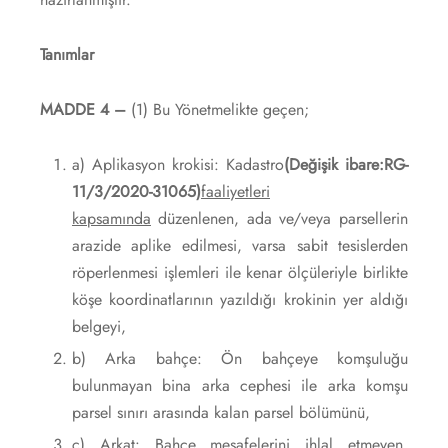
Tanımlar
MADDE 4 –
(1) Bu Yönetmelikte geçen;
a) Aplikasyon krokisi: Kadastro
(Değişik ibare:RG-
11/3/2020-31065)
faaliyetleri
kapsamında
düzenlenen, ada ve/veya parsellerin
arazide aplike edilmesi, varsa sabit tesislerden
röperlenmesi işlemleri ile kenar ölçüleriyle birlikte
köşe koordinatlarının yazıldığı krokinin yer aldığı
belgeyi,
b) Arka bahçe: Ön bahçeye komşuluğu
bulunmayan bina arka cephesi ile arka komşu
parsel sınırı arasında kalan parsel bölümünü,
c) Arkat: Bahçe mesafelerini ihlal etmeyen,