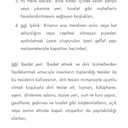
ff) Hava bacası: Bina kitlesi içinde kalan banyo
veya yıkanma yeri, tuvalet gibi mahallerin
havalandırılmasını sağlayan boşlukları,
gg) Işıklık: Binanın ana merdiven evini veya kat
sahanlığını veya cephesi olmayan piyesleri
aydınlatmak üzere oluşturulan üzeri şeffaf yapı
malzemeleriyle kapatılan hacimleri,
ğğ) İbadet yeri: İbadet etmek ve dini hizmetlerden
faydalanmak amacıyla insanların toplandığı tesisler ile
bu tesislerin külliyesinin, dinî tesisin mimarisiyle uyumlu
olmak koşuluyla dinî tesise ait; lojman, kütüphane,
aşevi, dinlenme salonu, taziye yeri, yurt ve kurs yapısı,
gasilhane, şadırvan ve tuvalet gibi müştemilatların, açık
veya zemin altında kapalı otoparkın da yapılabildiği
alanları,