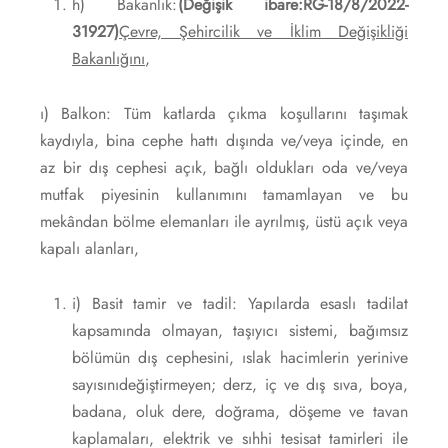
h) Bakanlık:
(Değişik ibare:RG-18/8/2022-
31927)
Çevre, Şehircilik ve İklim Değişikliği
Bakanlığını
,
ı) Balkon: Tüm katlarda çıkma koşullarını taşımak
kaydıyla, bina cephe hattı dışında ve/veya içinde, en
az bir dış cephesi açık, bağlı oldukları oda ve/veya
mutfak piyesinin kullanımını tamamlayan ve bu
mekândan bölme elemanları ile ayrılmış, üstü açık veya
kapalı alanları,
i) Basit tamir ve tadil: Yapılarda esaslı tadilat
kapsamında olmayan, taşıyıcı sistemi, bağımsız
bölümün dış cephesini, ıslak hacimlerin yerinive
sayısınıdeğiştirmeyen; derz, iç ve dış sıva, boya,
badana, oluk dere, doğrama, döşeme ve tavan
kaplamaları, elektrik ve sıhhi tesisat tamirleri ile