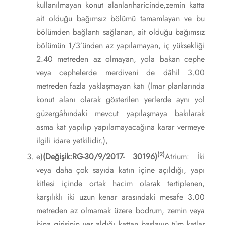
kullanılmayan konut alanlarıharicinde,zemin katta
ait olduğu bağımsız bölümü tamamlayan ve bu
bölümden bağlantı sağlanan, ait olduğu bağımsız
bölümün 1/3’ünden az yapılamayan, iç yüksekliği
2.40 metreden az olmayan, yola bakan cephe
veya cephelerde merdiveni de dâhil 3.00
metreden fazla yaklaşmayan katı (İmar planlarında
konut alanı olarak gösterilen yerlerde aynı yol
güzergâhındaki mevcut yapılaşmaya bakılarak
asma kat yapılıp yapılamayacağına karar vermeye
ilgili idare yetkilidir.),
(2)
e)
(Değişik:RG-30/9/2017- 30196)
Atrium: İki
veya daha çok sayıda katın içine açıldığı, yapı
kitlesi içinde ortak hacim olarak tertiplenen,
karşılıklı iki uzun kenar arasındaki mesafe 3.00
metreden az olmamak üzere bodrum, zemin veya
bina girişinin yer aldığı kattan başlayıp tüm katlar