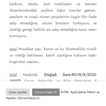
kaldırım, tabela, kent mobilyaları ve benzeri
düzenlemelerdeki usullere ilişkin öneriler getiren,
yapıların ve onaylı mimari projelerinin özgün fikir ifade
edip etmediğine, umumi binaların fonksiyonu ve
özelliği gereği farklılık arz edip etmediğine karar veren
komisyonu,
ggg) Muvakkat yapı: Kanun ve bu Yönetmelikle nicelik
ve niteliği belirlenen, belirli süreliğine kullanım hakkı
öngörülen yapıları,
ğğğ) Müdürlük:
(Değişik ibare:RG-18/8/2022-
31927)
Çevre, Şehircilik ve İklim Değişikliği İl
Müdürlüğü
,
KVKK- Aydınlatma Metni ve
Çerez Ayarları
Tümünü Kabul Et
Ayarları Görüntüleyiniz.
hhh) Müştemilat: Genellikle binaların bodrum