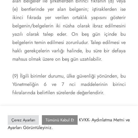
alan belgeler ile şirketlerden birinci fıkranın (d) veya
(e) bentlerinde yer alan belgenin; iştiraklerden ise
ikinci fıkrada yer verilen ortaklık yapısını gösterir
belgenin/belgelerin iki nüsha olarak ibraz edilmesini
yazılı olarak talep eder. On beş gün içinde bu
belgelerin temin edilmesi zorunludur. Talep edilmesi ve
haklı gerekçelerin varlığı halinde, bu süre bir defaya
mahsus olmak üzere on beş gün uzatılabilir.
(9) İlgili birimler durumu, ülke güvenliği yönünden, bu
Yönetmeliğin 6 ve 7 nci maddelerinin birinci
fıkralarında belirtilen sürelerde değerlendirir.
(10) Yapılan değerlendirme sonucunda, mülkiyet
edinimi durumunun ülke güvenliğine aykırı olduğu
KVKK- Aydınlatma Metni ve
Çerez Ayarları
Tümünü Kabul Et
kanaatine varılması halinde, bu durum Valilik
Ayarları Görüntüleyiniz.
tarafından şirkete veya iştirake üç iş günü içinde yazılı