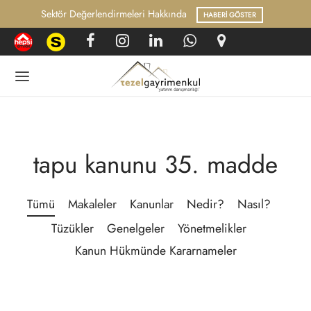
ektör Değerlendirmeleri Hakkında
HABERI GÖSTER
Geri
Geri
tapu kanunu 35. madde
GI BANKASI
UK VE MEVZUAT
Tümü
Makaleler
Kanunlar
Nedir?
Nasıl?
rel Haberler
nlar
Tüzükler
Genelgeler
Yönetmelikler
lelerimiz
Kanun Hükmünde Kararnameler
r?
ler
 Yapılır?
melikler