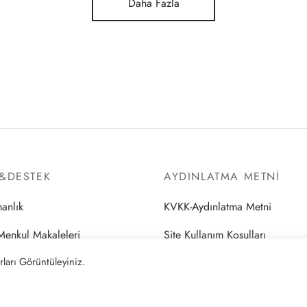
Daha Fazla
I&DESTEK
AYDINLATMA METNI
anlık
KVKK-Aydınlatma Metni
Menkul Makaleleri
Site Kullanım Koşulları
ları Görüntüleyiniz.
ve Mevzuat
Gizlilik Politikası
l Bilgiler
Çerez Politikası