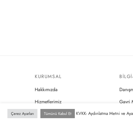
KURUMSAL
BILG
Hakkımızda
Danışm
Hizmetlerimiz
Gayri 
KVKK- Aydınlatma Metni ve Ayar
Referanslarımız
Hukuk 
Çerez Ayarları
Tümünü Kabul Et
İletişim
Sektöre