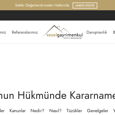
Sektör Değerlendirmeleri Hakkında
HABERI GÖSTER
imiz
Referanslarımız
Danışmanlık
B
nun Hükmünde Kararname
ler
Kanunlar
Nedir?
Nasıl?
Tüzükler
Genelgeler