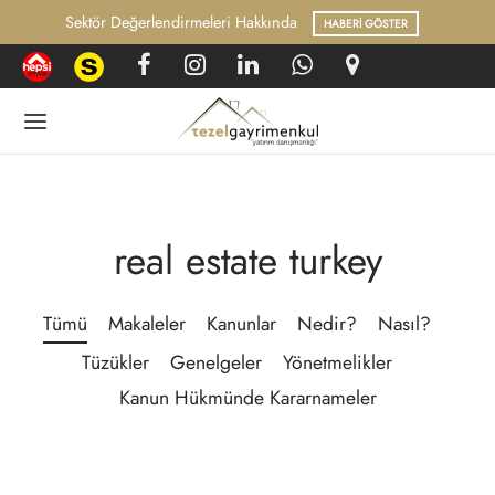
ektör Değerlendirmeleri Hakkında
HABERI GÖSTER
Geri
Geri
real estate turkey
GI BANKASI
UK VE MEVZUAT
Tümü
Makaleler
Kanunlar
Nedir?
Nasıl?
rel Haberler
nlar
Tüzükler
Genelgeler
Yönetmelikler
lelerimiz
Kanun Hükmünde Kararnameler
r?
ler
 Yapılır?
melikler