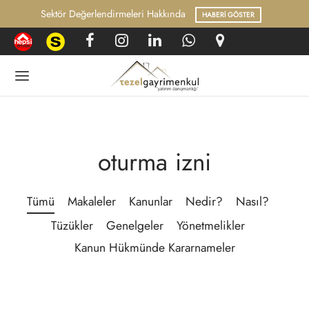
irmeleri Hakkında
Hukuk ve Mevzu
HABERI GÖSTER
Geri
Geri
oturma izni
GI BANKASI
UK VE MEVZUAT
Tümü
Makaleler
Kanunlar
Nedir?
Nasıl?
rel Haberler
nlar
Tüzükler
Genelgeler
Yönetmelikler
lelerimiz
Kanun Hükmünde Kararnameler
r?
ler
 Yapılır?
melikler