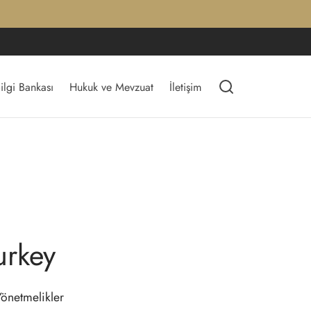
Hukuk ve Mevzuat Arşivi
ARAŞTIR
ilgi Bankası
Hukuk ve Mevzuat
İletişim
urkey
Yönetmelikler