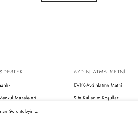
I&DESTEK
AYDINLATMA METNI
anlık
KVKK-Aydınlatma Metni
Menkul Makaleleri
Site Kullanım Koşulları
ve Mevzuat
Gizlilik Politikası
ları Görüntüleyiniz.
l Bilgiler
Çerez Politikası