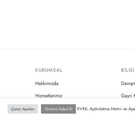
KURUMSAL
BILG
Hakkımızda
Danışm
Hizmetlerimiz
Gayri 
Referanslarımız
Hukuk 
KVKK- Aydınlatma Metni ve Ayar
Çerez Ayarları
Tümünü Kabul Et
İletişim
Sektöre