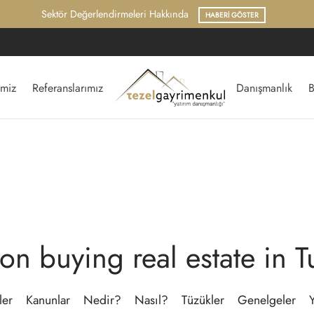
imiz
Referanslarımız
Danışmanlık
B
on buying real estate in T
ler
Kanunlar
Nedir?
Nasıl?
Tüzükler
Genelgeler