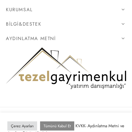
KURUMSAL
BILGI&DESTEK
AYDINLATMA METNI
Gizlilik Politikası
KVKK- Aydınlatma Metni ve
Çerez Ayarları
Tümünü Kabul Et