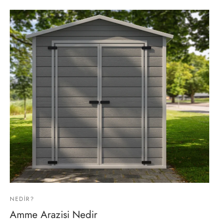
lgeler
NEDIR?
Amme Arazisi Nedir