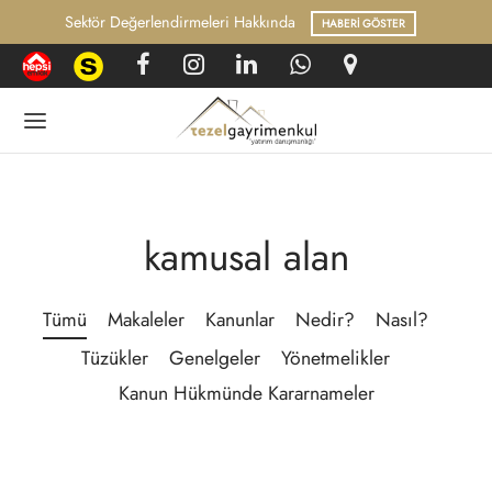
Sektör Değerlendirmeleri Hakkında
HABERI GÖSTER
Geri
Geri
kamusal alan
GI BANKASI
UK VE MEVZUAT
Tümü
Makaleler
Kanunlar
Nedir?
Nasıl?
rel Haberler
nlar
Tüzükler
Genelgeler
Yönetmelikler
lelerimiz
Kanun Hükmünde Kararnameler
r?
ler
 Yapılır?
melikler