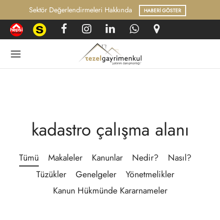
Hukuk ve Mevzuat Arşivi
HABERI GÖSTER
ARAŞTIR
Geri
Geri
GI BANKASI
UK VE MEVZUAT
kadastro çalışma alanı
rel Haberler
nlar
Tümü
Makaleler
Kanunlar
Nedir?
Nasıl?
lelerimiz
Tüzükler
Genelgeler
Yönetmelikler
Kanun Hükmünde Kararnameler
r?
ler
 Yapılır?
melikler