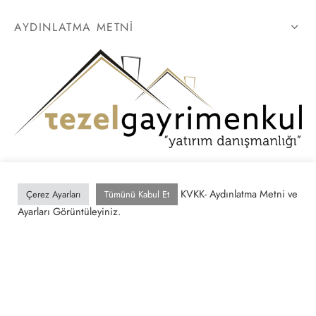
AYDINLATMA METNI
KVKK- Aydınlatma Metni ve
Çerez Ayarları
Tümünü Kabul Et
Ayarları Görüntüleyiniz.
Gizlilik Politikası
Site Kullanım Koşulları
© 2026 https://tezelgayrimenkul.com