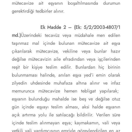
mütecavize ait eşyanın boşaltılmasında durumun
gerektirdiği tedbirler alınır.
Ek Madde 2 – (Ek: 5/2/2003-4807/1
md.)
Üzerindeki tecavüz veya müdahale men edilen
taşınmaz mal içinde bulunan mütecavize ait eşya
çıkarılarak mütecavize, vekiline veya bunlar hazır
değilse mütecavizin aile efradından veya işçilerinden
reşit bir kişiye teslim edilir. Bunlardan hiç birinin
bulunmaması halinde, anılan eşya yed’i emin olarak
zilyedin uhdesinde muhafaza altına alınır ve infaz
memurunca mütecavize hemen tebligat yapılarak;
eşyanın bulunduğu mahalde ise beş ve değilse otuz
gün içinde eşyayı teslim alması, aksi halde eşyanın
açık artırma yolu ile satılacağı bildirilir. Verilen süre
içinde teslim alınmayan eşya; kaymakamın, vali veya
yetkili vali yardımcısının emriyle görevlendirilen en az