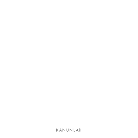
lgeler
KANUNLAR