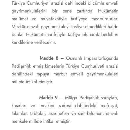
Türkiye Cumhuriyeti arazisi dahilindeki bilcümle emvali
gayrimenkulelerini bir sene zarfında Hükümetin
malümat ve muvafakatiyle tasfiyeye mecburdurlar.
Mezkür emvali gayrimenkuleyi tasfiye etmedikleri halde
bunlar Hükümet marifetiyle tasfiye olunarak bedelleri
kendilerine verilecektir.
Madde 8 –
Osmanlı İmparatorluğunda
Padişahlık etmiş kimselerin Türkiye Cumhuriyeti arazisi
dahilindeki tapuya merbut emvali gayrimenkuleleri
millete intikal etmiştir.
Madde 9 –
Mülga Padişahlık sarayları,
kasırları ve emakini sairesi dahilindeki mefruşat,
takımlar, tablolar, asarınefise ve sair bilumum emvali
menkule millete intikal etmiştir.