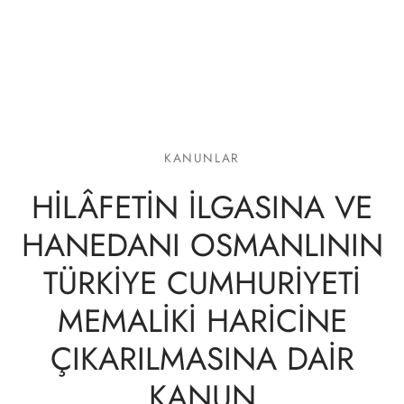
lgeler
KANUNLAR
HİLÂFETİN İLGASINA VE
HANEDANI OSMANLININ
TÜRKİYE CUMHURİYETİ
MEMALİKİ HARİCİNE
ÇIKARILMASINA DAİR
KANUN