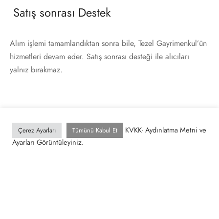
Satış sonrası Destek
Alım işlemi tamamlandıktan sonra bile, Tezel Gayrimenkul’ün
hizmetleri devam eder. Satış sonrası desteği ile alıcıları
yalnız bırakmaz.
Gayrimenkul Yatırım Danışmanlığı
KVKK- Aydınlatma Metni ve
Çerez Ayarları
Tümünü Kabul Et
Ayarları Görüntüleyiniz.
Tezel Gayrimenkul, Türkiye genelindeki arsa, arazi, bina,
sanayi arsaları ve fabrikalar gibi özel taşınmazlara yönelik
profesyonel gayrimenkul yönetimi hizmetleri sunan güvenilir
bir firmadır. Uzman ekibi ve müşteri odaklı yaklaşımıyla,
müşterilerinin taşınmazlarının en iyi şekilde
değerlendirilmesini ve yönetilmesini sağlar.