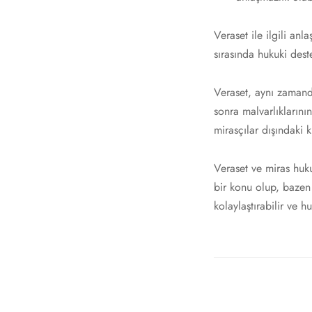
Veraset ile ilgili anl
sırasında hukuki deste
Veraset, aynı zamanda
sonra malvarlıklarını
mirasçılar dışındaki k
Veraset ve miras huk
bir konu olup, bazen 
kolaylaştırabilir ve h