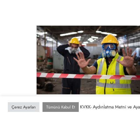
NEDIR?
KVKK- Aydınlatma Metni ve Ayar
Çerez Ayarları
Tümünü Kabul Et
Afet Bölgesi İlan Edilmesi Nedir
…