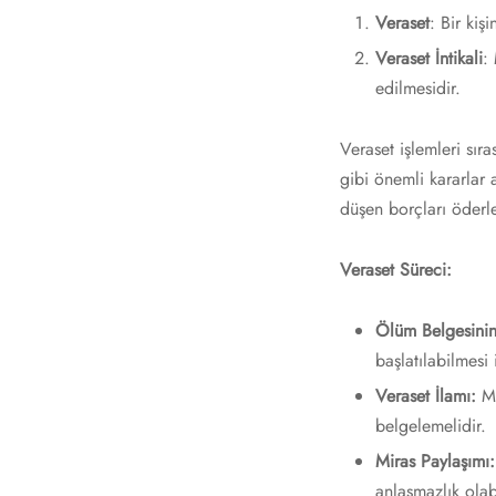
Veraset
: Bir kiş
Veraset İntikali
:
edilmesidir.
Veraset işlemleri sır
gibi önemli kararlar a
düşen borçları öderle
Veraset Süreci:
Ölüm Belgesinin
başlatılabilmesi 
Veraset İlamı:
Mi
belgelemelidir.
Miras Paylaşımı:
anlaşmazlık olab