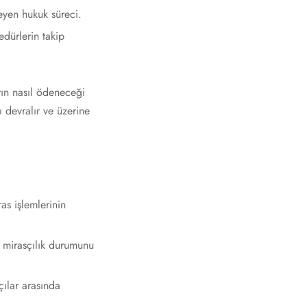
leyen hukuk süreci.
edürlerin takip
rın nasıl ödeneceği
ı devralır ve üzerine
as işlemlerinin
 mirasçılık durumunu
çılar arasında