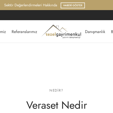
Hukuk ve Mevzuat Arşivi
ARAŞTIR
imiz
Referanslarımız
Danışmanlık
B
NEDIR?
Veraset Nedir