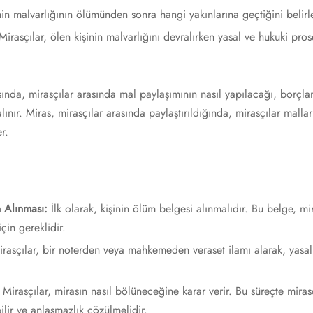
inin malvarlığının ölümünden sonra hangi yakınlarına geçtiğini belir
 Mirasçılar, ölen kişinin malvarlığını devralırken yasal ve hukuki pros
asında, mirasçılar arasında mal paylaşımının nasıl yapılacağı, borçla
lınır. Miras, mirasçılar arasında paylaştırıldığında, mirasçılar mallar
r.
 Alınması:
İlk olarak, kişinin ölüm belgesi alınmalıdır. Bu belge, mir
için gereklidir.
rasçılar, bir noterden veya mahkemeden veraset ilamı alarak, yasal
Mirasçılar, mirasın nasıl bölüneceğine karar verir. Bu süreçte miras
ilir ve anlaşmazlık çözülmelidir.