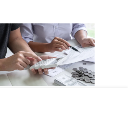
DIR?
artman Aidatı Nedir