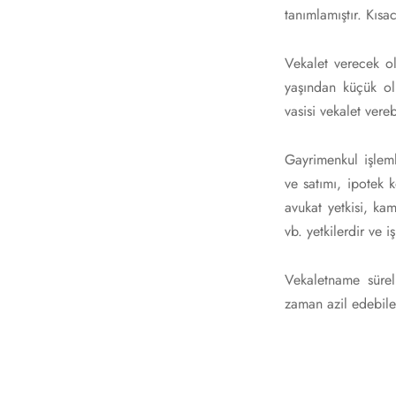
tanımlamıştır. Kısa
Vekalet verecek o
yaşından küçük ol
vasisi vekalet verebi
Gayrimenkul işlemle
ve satımı, ipotek
avukat yetkisi, ka
vb. yetkilerdir ve 
Vekaletname süreli
zaman azil edebilec