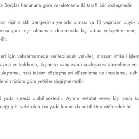
ca Borçlar Kanununa göre vekaletname iki taraflı bir sözleşmedir.
lan kişinin akli dengesinin yerinde olması ve 18 yaşından büyük 
ması yani reşit olmaması durumunda kişi adına velayeten anne
lir.
ri için vekaletnamede verilebilecek yetkiler; mirasın intikali işle
 koyma ve kaldırma, taşınmaz satış vaadi sözleşmesi düzenleme ve
mulaştırma, rızai taksim sözleşmeleri düzenleme ve imzalama, sul
işlemin türüne göre yetkiler değişmektedir.
 yada süresiz olabilmektedir. Ayrıca vekalet veren kişi yada kur
eği gibi vekil olan kişi yada kurum da vekillikten istifa edebilir.