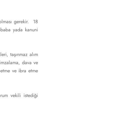
olması gerekir. 18
, baba yada kanuni
mleri, taşınmaz alım
 imzalama, dava ve
h etme ve ibra etme
um vekili istediği