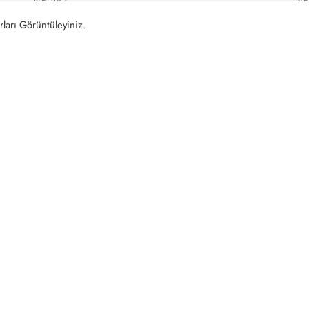
NEDIR?
NE
Azil Nedir
En
ları Görüntüleyiniz.
…
…
I&DESTEK
AYDINLATMA METNI
anlık
KVKK-Aydınlatma Metni
Menkul Makaleleri
Site Kullanım Koşulları