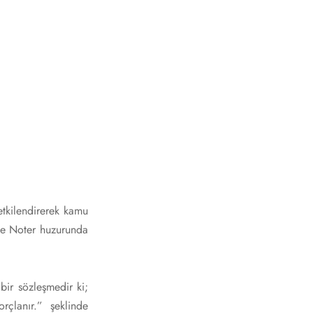
etkilendirerek kamu
ile Noter huzurunda
ir sözleşmedir ki;
rçlanır.” şeklinde