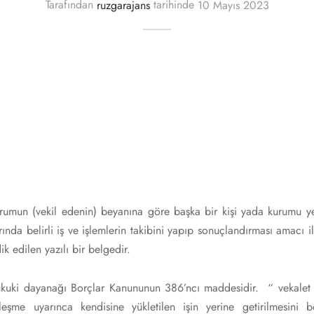
Tarafından
ruzgarajans
tarihinde
10 Mayıs 2023
urumun (vekil edenin) beyanına göre başka bir kişi yada kurumu y
rında belirli iş ve işlemlerin takibini yapıp sonuçlandırması amacı 
k edilen yazılı bir belgedir.
kuki dayanağı Borçlar Kanununun 386’ncı maddesidir. “ vekalet b
leşme uyarınca kendisine yükletilen işin yerine getirilmesini bo