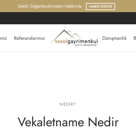
Hukuk ve Mevzuat Arşivi
ARAŞTIR
imiz
Referanslarımız
Danışmanlık
B
NEDIR?
Vekaletname Nedir