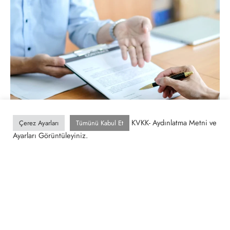
KVKK- Aydınlatma Metni ve
Çerez Ayarları
Tümünü Kabul Et
Ayarları Görüntüleyiniz.
NEDIR?
Beyan Nedir
…