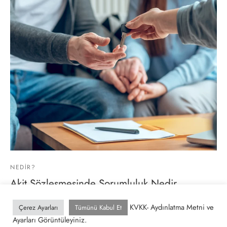
NEDIR?
Akit Sözleşmesinde Sorumluluk Nedir
…
KVKK- Aydınlatma Metni ve
Çerez Ayarları
Tümünü Kabul Et
Ayarları Görüntüleyiniz.