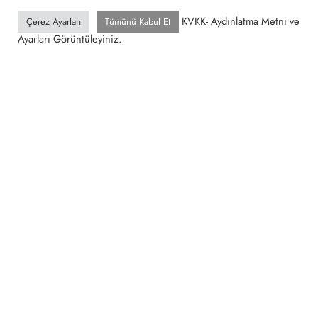
KVKK- Aydınlatma Metni ve
Çerez Ayarları
Tümünü Kabul Et
Ayarları Görüntüleyiniz.
KURUMSAL
BILGI&DESTEK
AYDINLATMA METNI
Gizlilik Politikası